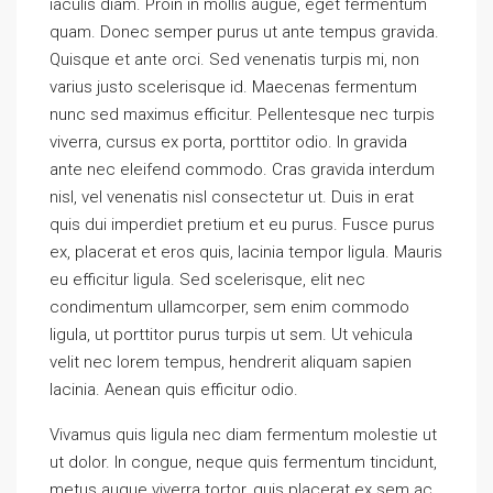
iaculis diam. Proin in mollis augue, eget fermentum
quam. Donec semper purus ut ante tempus gravida.
Quisque et ante orci. Sed venenatis turpis mi, non
varius justo scelerisque id. Maecenas fermentum
nunc sed maximus efficitur. Pellentesque nec turpis
viverra, cursus ex porta, porttitor odio. In gravida
ante nec eleifend commodo. Cras gravida interdum
nisl, vel venenatis nisl consectetur ut. Duis in erat
quis dui imperdiet pretium et eu purus. Fusce purus
ex, placerat et eros quis, lacinia tempor ligula. Mauris
eu efficitur ligula. Sed scelerisque, elit nec
condimentum ullamcorper, sem enim commodo
ligula, ut porttitor purus turpis ut sem. Ut vehicula
velit nec lorem tempus, hendrerit aliquam sapien
lacinia. Aenean quis efficitur odio.
Vivamus quis ligula nec diam fermentum molestie ut
ut dolor. In congue, neque quis fermentum tincidunt,
metus augue viverra tortor, quis placerat ex sem ac