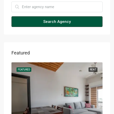
Search Agency
Featured
RENT
FEATURED
RENT
FEA