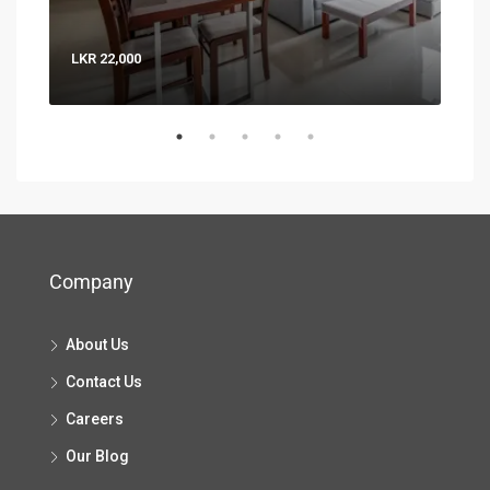
LKR 22,000
LKR 
Company
About Us
Contact Us
Careers
Our Blog